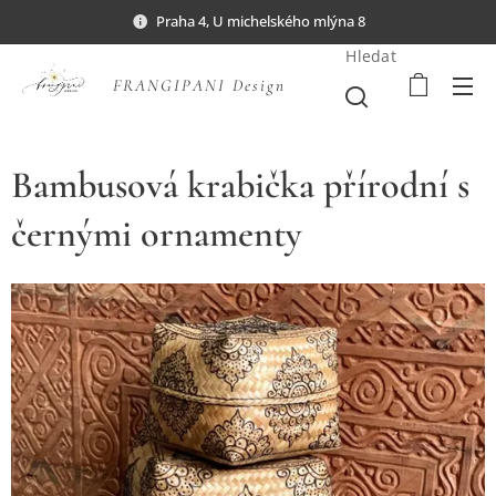
Praha 4, U michelského mlýna 8
Hledat
FRANGIPANI Design
Bambusová krabička přírodní s
černými ornamenty