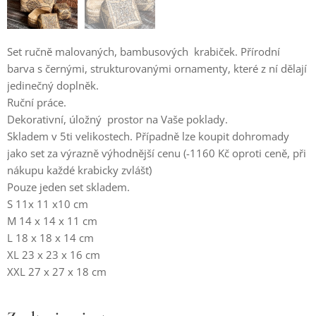
Set ručně malovaných, bambusových krabiček. Přírodní
barva s černými, strukturovanými ornamenty, které z ní dělají
jedinečný doplněk.
Ruční práce.
Dekorativní, úložný prostor na Vaše poklady.
Skladem v 5ti velikostech. Případně lze koupit dohromady
jako set za výrazně výhodnější cenu (-1160 Kč oproti ceně, při
nákupu každé krabicky zvlášť)
Pouze jeden set skladem.
S 11x 11 x10 cm
M 14 x 14 x 11 cm
L 18 x 18 x 14 cm
XL 23 x 23 x 16 cm
XXL 27 x 27 x 18 cm