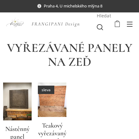
Praha 4, U michelského mlýna 8
Hledat
FRANGIPANI Design
VYŘEZÁVANÉ PANELY
NA ZEĎ
sleva
Teakový
Nástěnný
vyřezávaný
panel