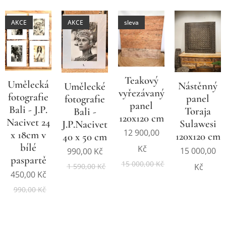
AKCE
AKCE
sleva
Teakový
Umělecká
Nástěnný
Umělecké
vyřezávaný
fotografie
panel
fotografie
panel
Bali - J.P.
Toraja
Bali -
120x120 cm
Nacivet 24
Sulawesi
J.P.Nacivet
12 900,00
x 18cm v
120x120 cm
40 x 50 cm
bílé
Kč
15 000,00
990,00
Kč
paspartě
15 000,00
Kč
1 590,00
Kč
Kč
450,00
Kč
990,00
Kč