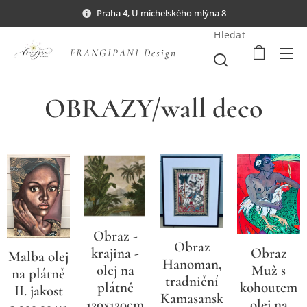
Praha 4, U michelského mlýna 8
Hledat
FRANGIPANI Design
OBRAZY/wall deco
Obraz -
Obraz
krajina -
Obraz
Malba olej
Hanoman,
olej na
Muž s
na plátně
tradniční
plátně
kohoutem
II. jakost
Kamasanský
120x120cm
olej na