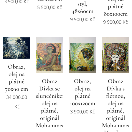
3 900,00
Kč
styl,
plátně
5 500,00
Kč
48x60cm
80x100cm
9 900,00
Kč
9 900,00
Kč
Obraz,
olej na
Obraz
Obraz,
Obraz
plátně
Dívka se
olej na
Dívka s
70x90 cm
slunečníkem,
plátně
flétnou,
34 000,00
olej na
100x120cm
olej na
Kč
plátně,
plátně,
3 900,00
Kč
originál
originál
Mohammed,
Mohammed