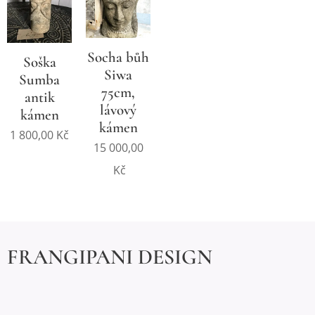
Socha bůh
Soška
Siwa
Sumba
75cm,
antik
lávový
kámen
kámen
1 800,00
Kč
15 000,00
Kč
FRANGIPANI DESIGN