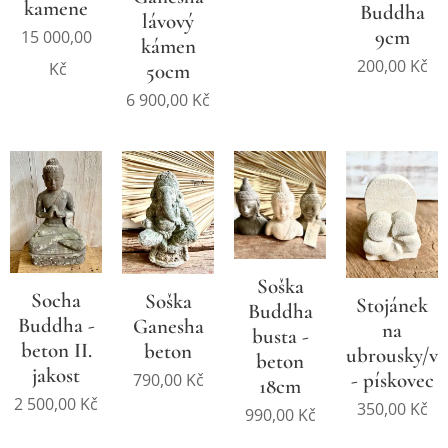
kamene
Buddha
lávový
9cm
15 000,00
kámen
200,00
Kč
Kč
50cm
6 900,00
Kč
Soška
Socha
Soška
Stojánek
Buddha
Buddha -
Ganesha
na
busta -
beton II.
beton
ubrousky/vi
beton
jakost
- pískovec
790,00
Kč
18cm
2 500,00
Kč
350,00
Kč
990,00
Kč