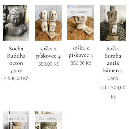
Vyprodáno
soška z
Soška
Socha
soška z
pískovce 3
Sumba
Buddha
pískovce 4
antik
beton
350,00
Kč
350,00
Kč
kámen 3
54cm
Cena
4 500,00
Kč
od
1 500,00
Kč
Vyprodáno
Vyprodáno