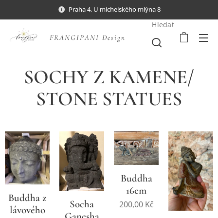
Praha 4, U michelského mlýna 8
Hledat
FRANGIPANI Design
SOCHY Z KAMENE/
STONE STATUES
Buddha
16cm
Buddha z
Socha
200,00
Kč
lávového
Ganesha