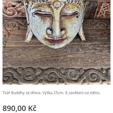
Tvář Buddhy ze dřeva. Výška 25cm. K zavěšení na stěnu.
890,00
Kč