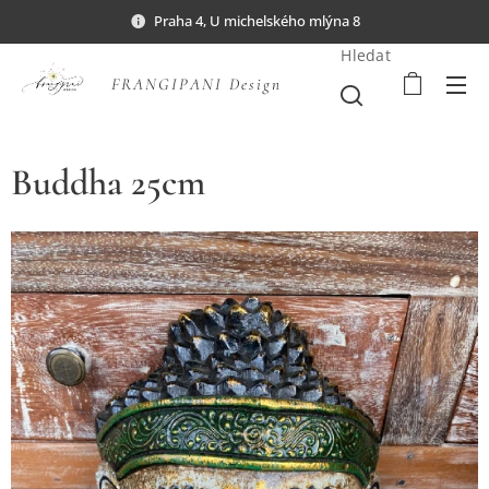
Praha 4, U michelského mlýna 8
Hledat
FRANGIPANI Design
Buddha 25cm