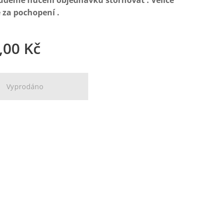
budeme nuceni objednávku stornovat . Velice
 za pochopení .
,00
Kč
Vyprodáno