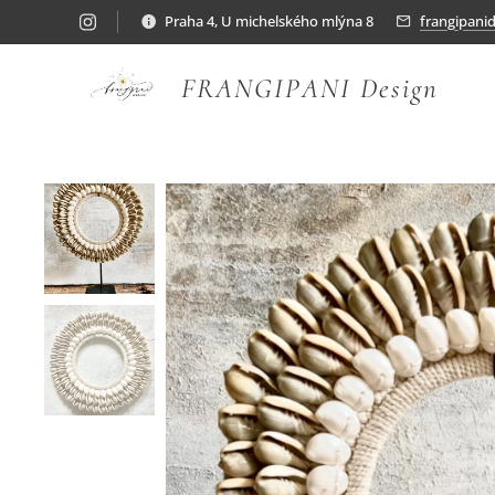
Praha 4, U michelského mlýna 8
frangipani
FRANGIPANI Design