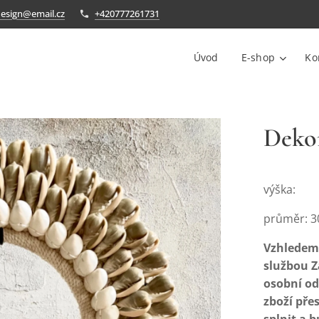
design@email.cz
+420777261731
Úvod
E-shop
Ko
Dekor
výška:
průměr: 3
Vzhledem 
službou Z
osobní od
zboží pře