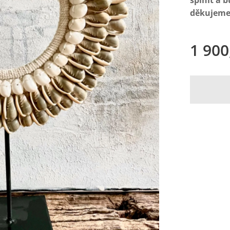
splnit a 
děkujeme
1 900