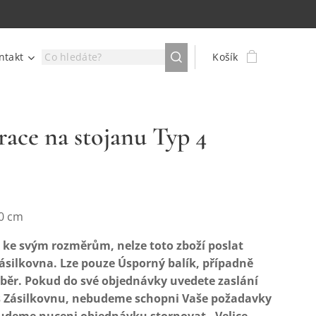
ntakt
Košík
ace na stojanu Typ 4
0 cm
ke svým rozměrům, nelze toto zboží poslat
ásilkovna. Lze pouze Úsporný balík, případně
běr. Pokud do své objednávky uvedete zaslání
s Zásilkovnu, nebudeme schopni Vaše požadavky