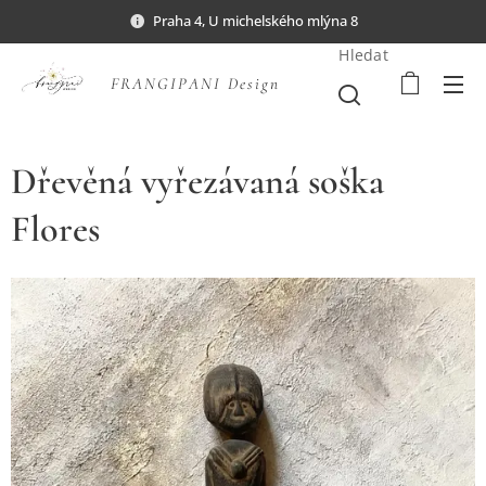
Praha 4, U michelského mlýna 8
Hledat
FRANGIPANI Design
Dřevěná vyřezávaná soška
Flores