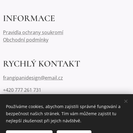
INFORMACE
Pravidla ochrany soukromí
Obchodní podmínky
RYCHLÝ KONTAKT
frangipanidesign@email.cz
+420 777 261 731
Používáme cookies, abychom zajistili správné fungování a
bezpečnost našich stránek. Tím vám můžeme zajistit tu
Cookies
nejlepší zkušenost při jejich návštěvě.