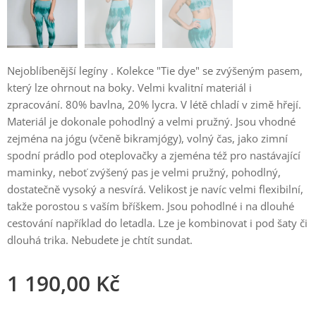
Nejoblíbenější legíny . Kolekce "Tie dye" se zvýšeným pasem,
který lze ohrnout na boky. Velmi kvalitní materiál i
zpracování. 80% bavlna, 20% lycra. V létě chladí v zimě hřejí.
Materiál je dokonale pohodlný a velmi pružný. Jsou vhodné
zejména na jógu (včeně bikramjógy), volný čas, jako zimní
spodní prádlo pod oteplovačky a zjeména též pro nastávající
maminky, neboť zvýšený pas je velmi pružný, pohodlný,
dostatečně vysoký a nesvírá. Velikost je navíc velmi flexibilní,
takže porostou s vaším bříškem. Jsou pohodlné i na dlouhé
cestování například do letadla. Lze je kombinovat i pod šaty či
dlouhá trika. Nebudete je chtít sundat.
1 190,00
Kč