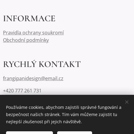
INFORMACE
Pravidla ochrany soukromí
Obchodní podmínky
RYCHLÝ KONTAKT
frangipanidesign@email.cz
+420 777 261 731
Používáme cookies, abychom zajistili správné fungování a
bezpečnost našich stránek. Tím vám můžeme zajistit tu
Cookies
nejlepší zkušenost při jejich návštěvě.