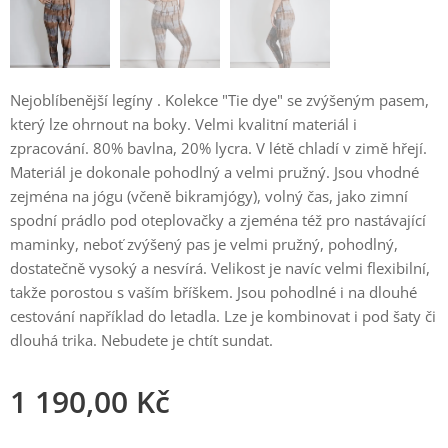
Nejoblíbenější legíny . Kolekce "Tie dye" se zvýšeným pasem,
který lze ohrnout na boky. Velmi kvalitní materiál i
zpracování. 80% bavlna, 20% lycra. V létě chladí v zimě hřejí.
Materiál je dokonale pohodlný a velmi pružný. Jsou vhodné
zejména na jógu (včeně bikramjógy), volný čas, jako zimní
spodní prádlo pod oteplovačky a zjeména též pro nastávající
maminky, neboť zvýšený pas je velmi pružný, pohodlný,
dostatečně vysoký a nesvírá. Velikost je navíc velmi flexibilní,
takže porostou s vaším bříškem. Jsou pohodlné i na dlouhé
cestování například do letadla. Lze je kombinovat i pod šaty či
dlouhá trika. Nebudete je chtít sundat.
1 190,00
Kč