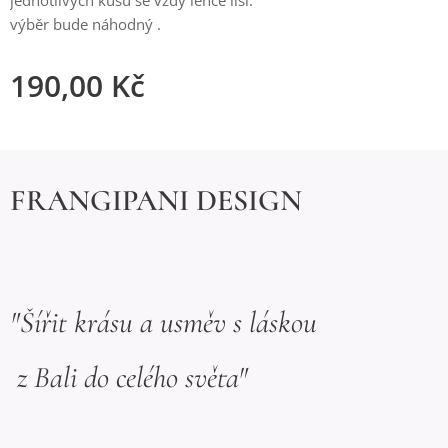
jednotlivých kusů se vždy lehce liší.
výběr bude náhodný .
190,00
Kč
FRANGIPANI DESIGN
"Šířit krásu a usměv s láskou
z Bali do celého světa"