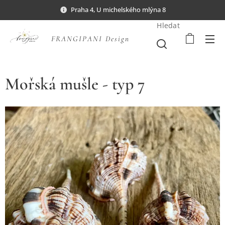
Praha 4, U michelského mlýna 8
Hledat
FRANGIPANI Design
Mořská mušle - typ 7