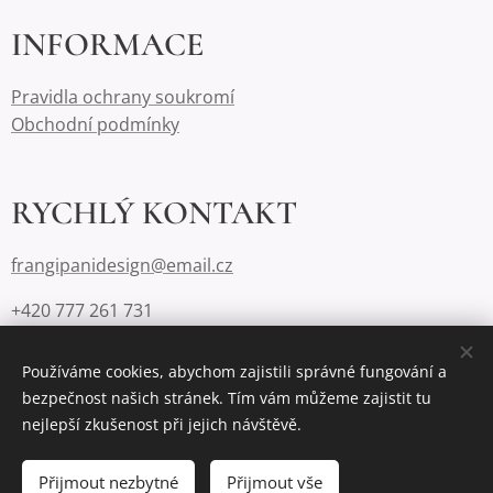
INFORMACE
Pravidla ochrany soukromí
Obchodní podmínky
RYCHLÝ KONTAKT
frangipanidesign@email.cz
+420 777 261 731
Používáme cookies, abychom zajistili správné fungování a
bezpečnost našich stránek. Tím vám můžeme zajistit tu
Cookies
nejlepší zkušenost při jejich návštěvě.
Do košíku
Přijmout nezbytné
Přijmout vše