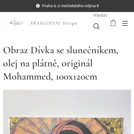
Praha 4, U michelského mlýna 8
Hledat
FRANGIPANI Design
Obraz Dívka se slunečníkem,
olej na plátně, originál
Mohammed, 100x120cm