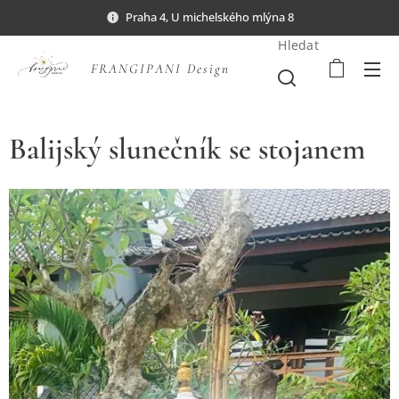
Praha 4, U michelského mlýna 8
Hledat
FRANGIPANI Design
Balijský slunečník se stojanem
Šedá