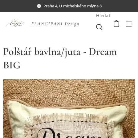
Praha 4, U michelského mlýna 8
Hledat
FRANGIPANI Design
Polštář bavlna/juta - Dream
BIG