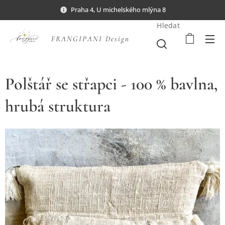
Praha 4, U michelského mlýna 8
Hledat
FRANGIPANI Design
Polštář se střapci - 100 % bavlna,
hrubá struktura