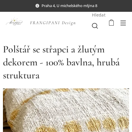
Praha 4, U michelského mlýna 8
Hledat
FRANGIPANI Design
Polštář se střapci a žlutým
dekorem - 100% bavlna, hrubá
struktura