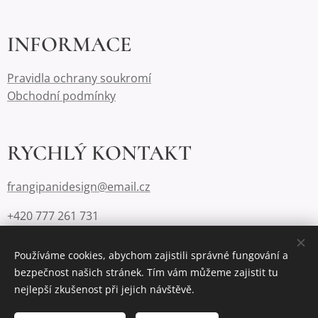
INFORMACE
Pravidla ochrany soukromí
Obchodní podmínky
RYCHLÝ KONTAKT
frangipanidesign@email.cz
+420 777 261 731
Používáme cookies, abychom zajistili správné fungování a
bezpečnost našich stránek. Tím vám můžeme zajistit tu
Cookies
nejlepší zkušenost při jejich návštěvě.