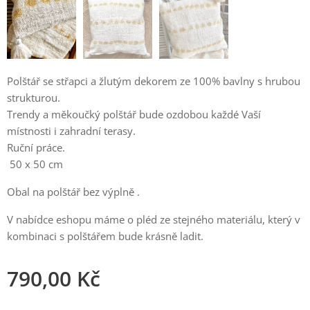
Polštář se střapci a žlutým dekorem ze 100% bavlny s hrubou
strukturou.
Trendy a měkoučký polštář bude ozdobou každé Vaší
místnosti i zahradní terasy.
Ruční práce.
50 x 50 cm
Obal na polštář bez výplně .
V nabídce eshopu máme o pléd ze stejného materiálu, který v
kombinaci s polštářem bude krásně ladit.
790,00
Kč