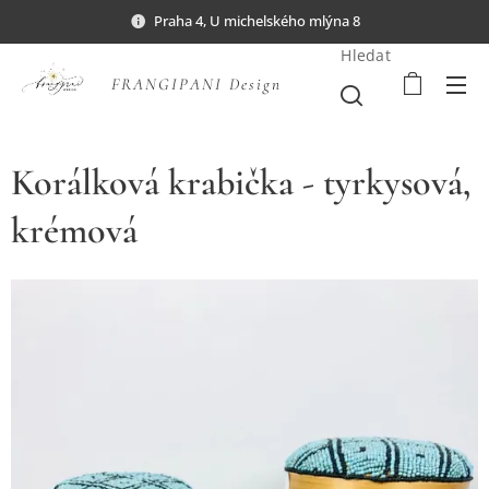
Praha 4, U michelského mlýna 8
Hledat
FRANGIPANI Design
Korálková krabička - tyrkysová,
krémová