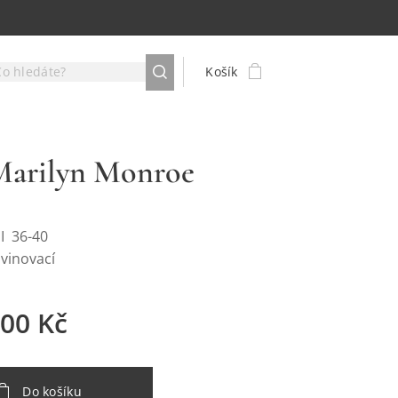
Košík
Marilyn Monroe
NI 36-40
avinovací
,00
Kč
Do košíku