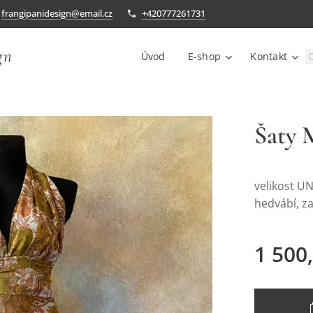
frangipanidesign@email.cz
+420777261731
gn
Úvod
E-shop
Kontakt
Šaty 
velikost U
hedvábí, z
1 500