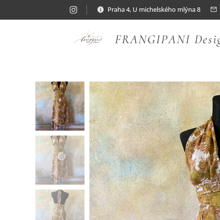
Praha 4, U michelského mlýna 8
FRANGIPANI Desi