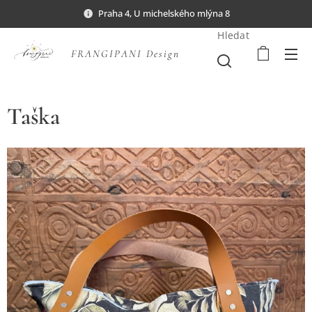
Praha 4, U michelského mlýna 8
Hledat
FRANGIPANI Design
Taška