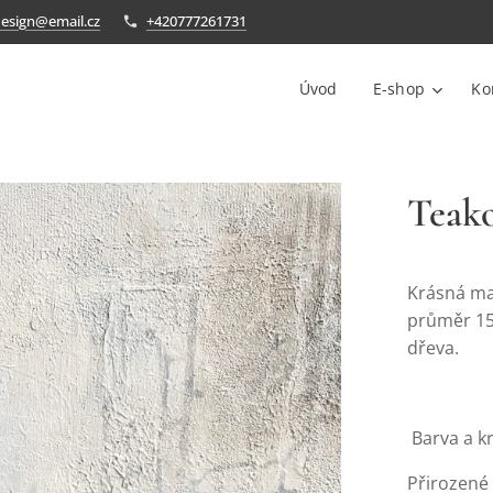
design@email.cz
+420777261731
Úvod
E-shop
Ko
Teako
Krásná ma
průměr 15
dřeva.
Barva a k
Přirozené