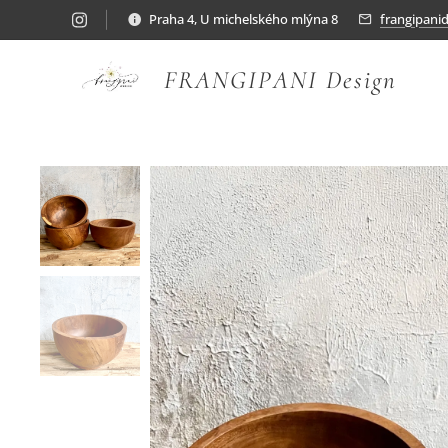
Praha 4, U michelského mlýna 8
frangipani
FRANGIPANI Design