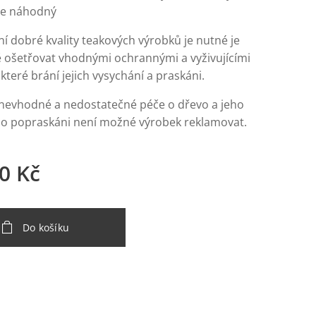
de náhodný
í dobré kvality teakových výrobků je nutné je
ě ošetřovat vhodnými ochrannými a vyživujícími
 které brání jejich vysychání a praskáni.
nevhodné a nedostatečné péče o dřevo a jeho
o popraskáni není možné výrobek reklamovat.
0
Kč
Do košíku