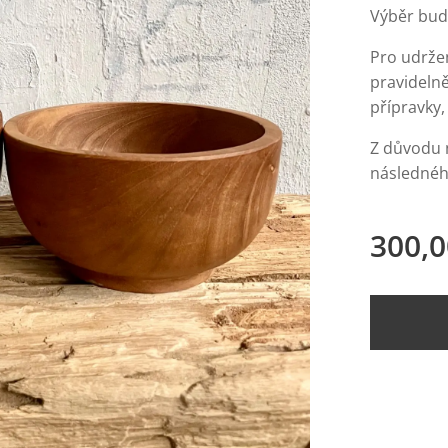
Výběr bu
Pro udržen
pravideln
přípravky,
Z důvodu 
následnéh
300,0