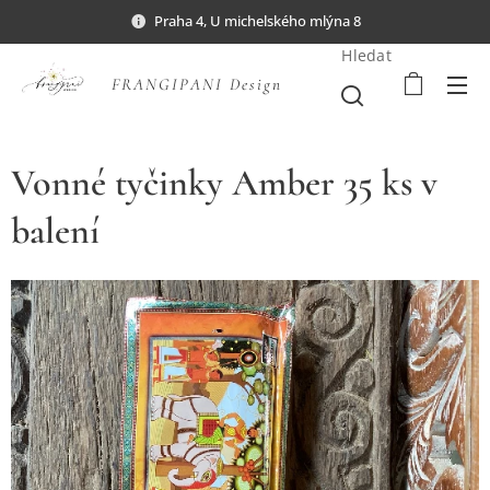
Praha 4, U michelského mlýna 8
Hledat
FRANGIPANI Design
Vonné tyčinky Amber 35 ks v
balení