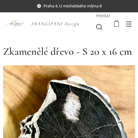
Praha 4, U michelského mlýna 8
Hledat
FRANGIPANI Design
Zkamenělé dřevo - S 20 x 16 cm