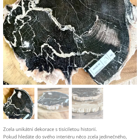
Zcela unikátní dekorace s tisíciletou historií.
Pokud hledáte do svého interiéru něco zcela jedinečného,