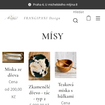
Praha 4, U michelského mlýna 8
Hledat
FRANGIPANI Design
MÍSY
Miska ze
dřeva
Cena
Teaková
Zkamenělé
od
200,00
miska s
dřevo - tác
hůlkami
Kč
- typ 2
Cena