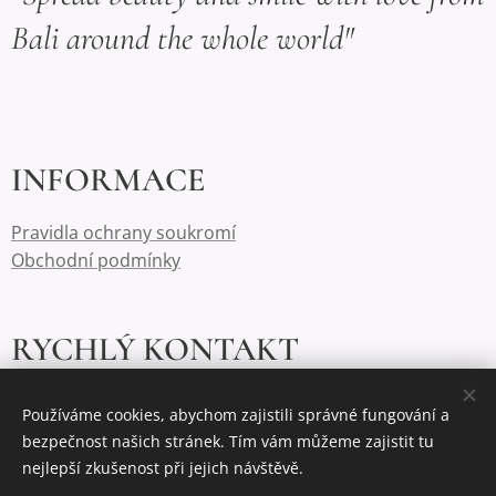
Bali around the whole world"
INFORMACE
Pravidla ochrany soukromí
Obchodní podmínky
RYCHLÝ KONTAKT
frangipanidesign@email.cz
Používáme cookies, abychom zajistili správné fungování a
bezpečnost našich stránek. Tím vám můžeme zajistit tu
+420 777 261 731
nejlepší zkušenost při jejich návštěvě.