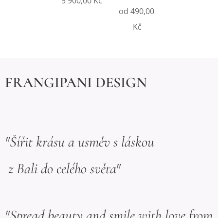
5 900,00
Kč
od
490,00
Kč
FRANGIPANI DESIGN
"Šířit krásu a usměv s láskou
z Bali do celého světa"
"Spread beauty and smile with love from